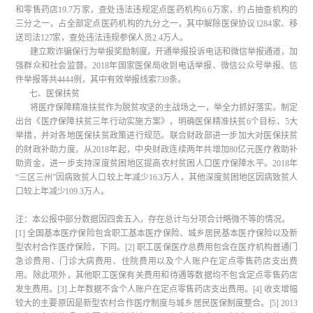
和零售药店19.7万家，查处违法违规定点医药机构6.6万家，约占抽查机构的
三分之一，占全部定点医药机构的九分之一，其中解除医保协议1284家、移
送司法127家，查处违法违规参保人员2.4万人。
建立欺诈骗保行为举报奖励制度，开通举报投诉电话和微信举报通道，加
强群众和社会监督。2018年国家医保局收到电话举报、微信公众号举报、信
件举报等共4444例，其中有效举报线索739条。
七、医保扶贫
将医疗保障精准扶贫作为脱贫攻坚的主战场之一，举全力抓好落实。制定
出台《医疗保障扶贫三年行动实施方案》，明确医保精准扶贫6个目标、5大
举措，并对各地医保扶贫政策进行规范。联合财政部进一步加大对医保扶贫
的财政补助力度。从2018年起，中央财政连续两年共增加80亿元医疗救助补
助资金，进一步支持深度贫困地区提高农村贫困人口医疗保障水平。2018年
“三区三州”因病致贫人口较上年减少16.3万人，其他深度贫困地区因病致贫人
口较上年减少109.3万人。
注：本公报中部分数据因四舍五入，存在总计与分项合计略微不等的情况。
[1] 全国基本医疗保险包含职工基本医疗保险、城乡居民基本医疗保险以及新
型农村合作医疗保险，下同。[2] 职工医保医疗总费用包含在医疗机构普通门
急诊费用、门诊大病费用、住院费用以及个人账户在定点零售药店支出费
用。除此项外，其他职工医保有关费用和待遇等数据均不包含定点零售药店
发生费用。[3] 上年数据不含个人账户在定点零售药店支出费用。[4] 收支增幅
较大的主要原因是新型农村合作医疗制度与城乡居民医保制度整合。[5] 2013