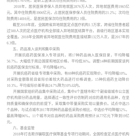
院费用17670元，是职工医保次均住院费用的1.6倍。
2018年，居民医保参保人员异地就医2876万人次，异地就医费用1965亿
元。其中住院费用1906亿元，占居民医保参保人员住院费用的21.2%；次均住
院费用14016元，是居民医保次均住院费用的2.1倍。
截至2018年底，全国跨省异地就医定点医疗机构1.5万家，跨省住院患者超
过500人次的定点医疗机构全部接入异地就医结算平台，县级行政区基本实现
全覆盖。2018年全国跨省异地就医住院费用直接结算132万人次，是2017年的
6.3倍。
五、药品准入谈判和集中采购
开展抗癌药医保准入专项谈判，将17种药品纳入医保目录，平均降幅
56.7%，大幅低于周边国家和地区价格，平均低36%。调整14种前期国家谈判
抗癌药医保支付标准，平均降幅4.9%。
开展抗癌药省级专项集中采购，有69种抗癌药实现降价，平均降幅10%。
对采购金额靠前且省际价差较大药品进行价格调查，15种抗癌药主动降价
10.3%，平均省际价差率由24.7%降为10%以内。
开展国家组织药品集中采购试点，集中4个直辖市和7个副省级城市公立医
疗机构部分药品用量，选择通过一致性评价仿制药对应的通用名品种，在坚
持质量和确保供应的前提下，采取集中带量采购实现以量换价。试点中选25
个品种，与试点城市2017年同种药品最低采购价相比，中选价平均降幅52%，
最高降幅96%。11个城市对应品种的药品采购费用预计从77亿元下降到19亿
元。
六、基金监管
2018年打击欺诈骗取医疗保障基金专项行动期间，全国检查定点医疗机构