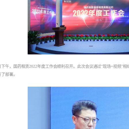
日下午，国药租赁2022年度工作会顺利召开。此次会议通过“现场+视频”相
行了部署。