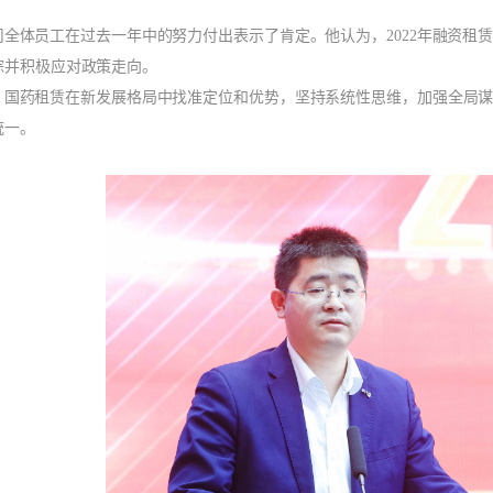
体员工在过去一年中的努力付出表示了肯定。他认为，2022年融资租
踪并积极应对政策走向。
药租赁在新发展格局中找准定位和优势，坚持系统性思维，加强全局谋
统一。