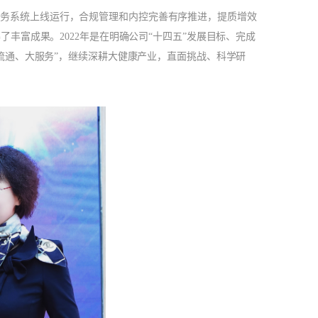
业务系统上线运行，合规管理和内控完善有序推进，提质增效
丰富成果。2022年是在明确公司“十四五”发展目标、完成
流通、大服务”，继续深耕大健康产业，直面挑战、科学研