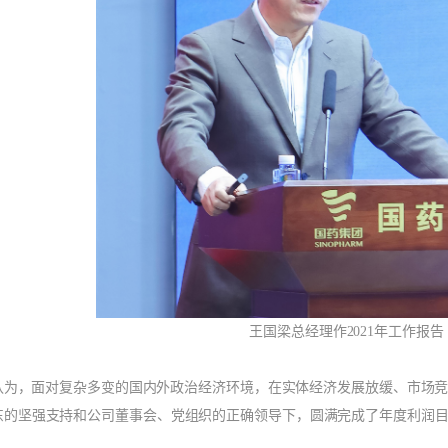
王国梁总经理作2021年工作报告
，面对复杂多变的国内外政治经济环境，在实体经济发展放缓、市场竞
在股东的坚强支持和公司董事会、党组织的正确领导下，圆满完成了年度利润