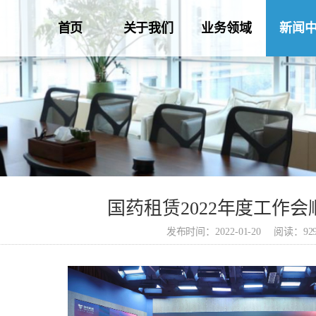
首页
关于我们
业务领域
新闻
国药租赁2022年度工作
发布时间：2022-01-20 阅读：929