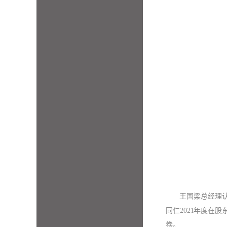
王国梁总经理认为
同仁2021年度
卷。