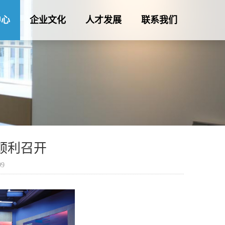
中心
企业文化
人才发展
联系我们
会顺利召开
9