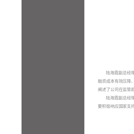
陆海霞副总经理详
融资成本有效压降
阐述了公司在监管
陆海霞副总经理认
要积极响应国家支